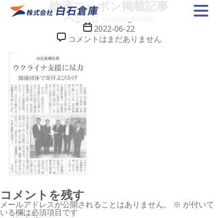
物流ニッポン掲載記事
投
作成者:
master_souko
稿
投
2022-06-22
者
稿
物
コメントはまだありません
日
流
ニ
ッ
ポ
ン
掲
載
記
事
へ
の
コメントを残す
メールアドレスが公開されることはありません。
※
が付いて
いる欄は必須項目です