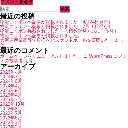
検
索
最近の投稿
対
象:
物流ニッポンへ記事が掲載されました（4月24日発行）
物流ニッポンへ記事が掲載されました（7月16日発行）
物流ニッポン掲載されました。（積数計算方式に一本化）
物流ニッポンへ記事が掲載されました。
大河原産業高等学校様へバスケットボールを寄贈いたしまし
た。
最近のコメント
ホームページをリニューアルしました。
に
WordPress コメン
トの投稿者
より
アーカイブ
2026年4月
2024年7月
2024年6月
2024年4月
2023年8月
2023年4月
2023年3月
2022年10月
2022年8月
2022年7月
2022年6月
2022年3月
2022年2月