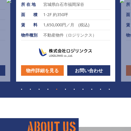
所 在 地
宮城県白石市福岡深谷
所
面 積
1-2F 約350坪
賃 料
1,650,000円／月 (税込)
物件種別
不動産物件（ロジリンクス）
物
物件詳細を見る
お問い合わせ