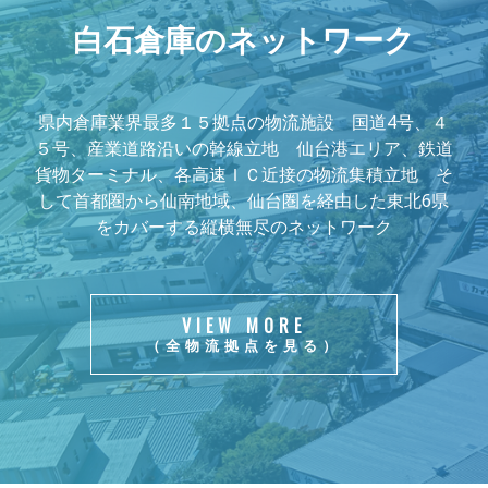
白石倉庫のネットワーク
県内倉庫業界最多１５拠点の物流施設 国道4号、４
５号、産業道路沿いの幹線立地 仙台港エリア、鉄道
貨物ターミナル、各高速ＩＣ近接の物流集積立地 そ
して首都圏から仙南地域、仙台圏を経由した東北6県
をカバーする縦横無尽のネットワーク
VIEW MORE
（全物流拠点を見る）