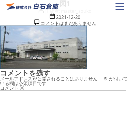
図1
投
作成者:
master_souko
稿
投
2021-12-20
者
稿
図
コメントはまだありません
日
1
へ
の
コメントを残す
メールアドレスが公開されることはありません。
※
が付いて
いる欄は必須項目です
コメント
※