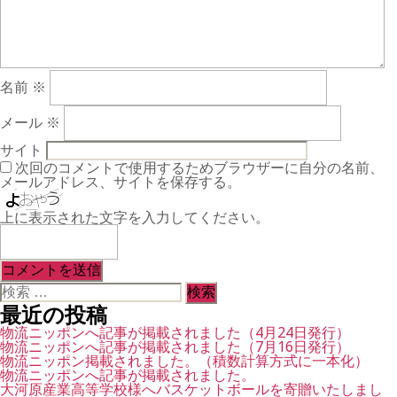
名前
※
メール
※
サイト
次回のコメントで使用するためブラウザーに自分の名前、
メールアドレス、サイトを保存する。
上に表示された文字を入力してください。
検
索
最近の投稿
対
象:
物流ニッポンへ記事が掲載されました（4月24日発行）
物流ニッポンへ記事が掲載されました（7月16日発行）
物流ニッポン掲載されました。（積数計算方式に一本化）
物流ニッポンへ記事が掲載されました。
大河原産業高等学校様へバスケットボールを寄贈いたしまし