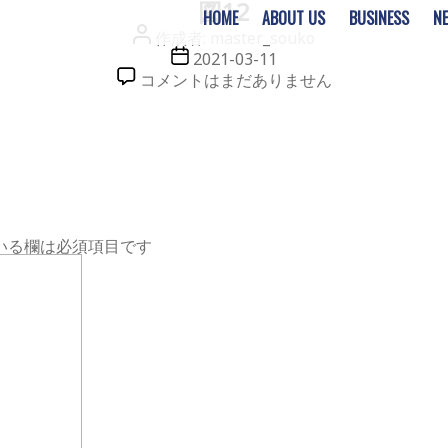
図12
HOME
ABOUT US
BUSINESS
N
投
作成者:
master_souko
稿
投
2021-03-11
者
稿
図
コメントはまだありません
日
12
へ
の
いる欄は必須項目です