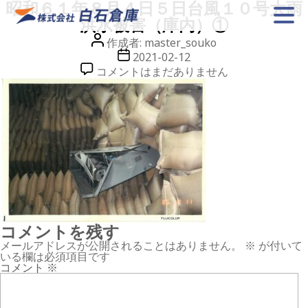
昭和６１年８月４日５日台風１０号大雨
洪水被害（庫内）①
投
作成者:
master_souko
稿
投
2021-02-12
者
稿
昭
コメントはまだありません
日
和
６
１
年
８
月
４
日
５
日
台
風
１
０
コメントを残す
号
大
メールアドレスが公開されることはありません。
※
が付いて
雨
いる欄は必須項目です
洪
コメント
※
水
被
害