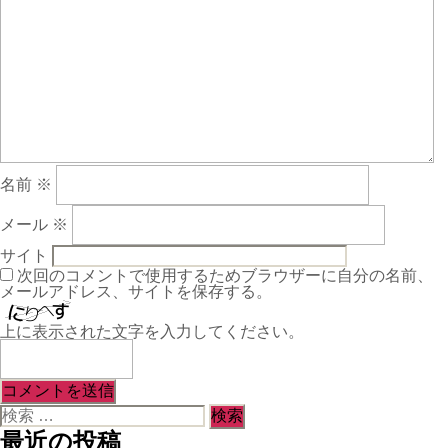
（庫
内）
①
へ
の
名前
※
メール
※
サイト
次回のコメントで使用するためブラウザーに自分の名前、
メールアドレス、サイトを保存する。
上に表示された文字を入力してください。
検
索
最近の投稿
対