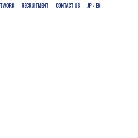
ETWORK
RECRUITMENT
CONTACT US
JP
EN
/