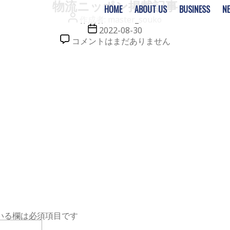
物流ニッポン掲載記事
HOME
ABOUT US
BUSINESS
N
投
作成者:
master_souko
稿
投
2022-08-30
者
稿
物
コメントはまだありません
日
流
ニ
ッ
ポ
ン
掲
載
記
事
へ
の
いる欄は必須項目です