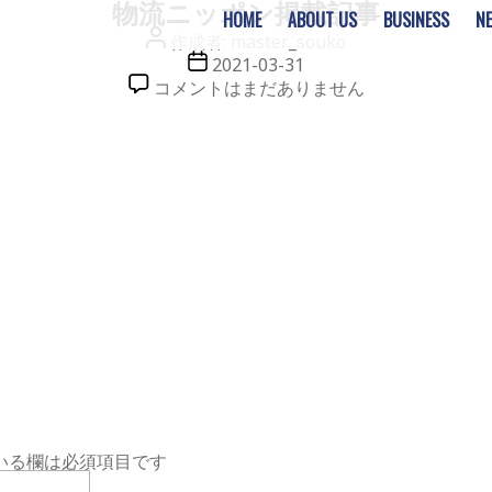
物流ニッポン掲載記事
HOME
ABOUT US
BUSINESS
N
投
作成者:
master_souko
稿
投
2021-03-31
者
稿
物
コメントはまだありません
日
流
ニ
ッ
ポ
ン
掲
載
記
事
へ
の
いる欄は必須項目です