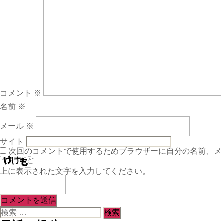
コメント
※
名前
※
メール
※
サイト
次回のコメントで使用するためブラウザーに自分の名前、
上に表示された文字を入力してください。
検
索