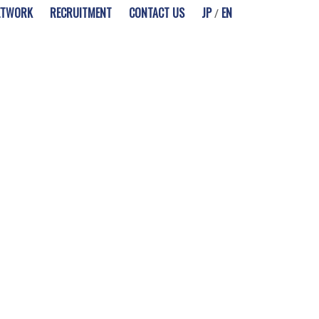
ETWORK
RECRUITMENT
CONTACT US
JP
EN
/