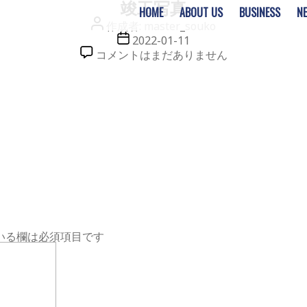
竣工写真
HOME
ABOUT US
BUSINESS
N
投
作成者:
master_souko
稿
投
2022-01-11
者
稿
竣
コメントはまだありません
日
工
写
真
へ
の
いる欄は必須項目です