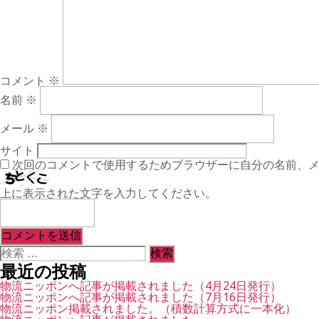
コメント
※
名前
※
メール
※
サイト
次回のコメントで使用するためブラウザーに自分の名前、
上に表示された文字を入力してください。
検
索
最近の投稿
対
象:
物流ニッポンへ記事が掲載されました（4月24日発行）
物流ニッポンへ記事が掲載されました（7月16日発行）
物流ニッポン掲載されました。（積数計算方式に一本化）