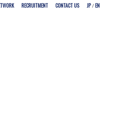
ETWORK
RECRUITMENT
CONTACT US
JP
EN
/