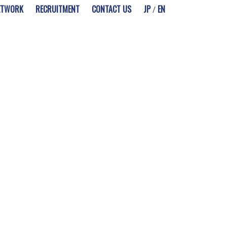
ETWORK
RECRUITMENT
CONTACT US
JP
EN
/