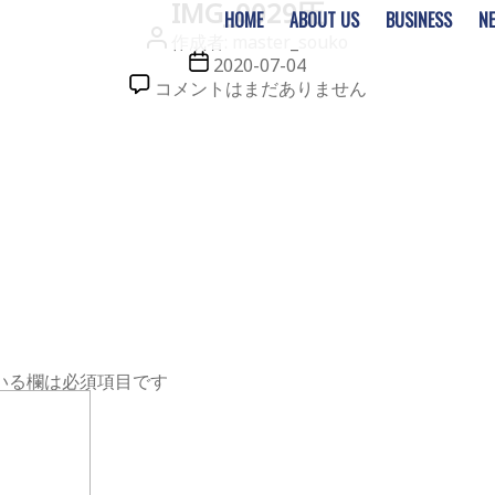
IMG_0029圧
HOME
ABOUT US
BUSINESS
N
投
作成者:
master_souko
稿
投
2020-07-04
者
稿
IMG_0029
コメントはまだありません
日
圧
へ
の
いる欄は必須項目です