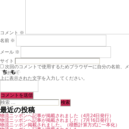
コメント
※
名前
※
メール
※
サイト
次回のコメントで使用するためブラウザーに自分の名前、
上に表示された文字を入力してください。
検
索
最近の投稿
対
象:
物流ニッポンへ記事が掲載されました（4月24日発行）
物流ニッポンへ記事が掲載されました（7月16日発行）
物流ニッポン掲載されました。（積数計算方式に一本化）