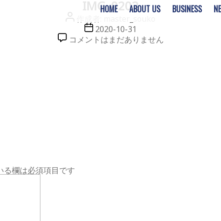
IMG_0202
HOME
ABOUT US
BUSINESS
N
投
作成者:
master_souko
稿
投
2020-10-31
者
稿
IMG_0202
コメントはまだありません
日
へ
の
いる欄は必須項目です