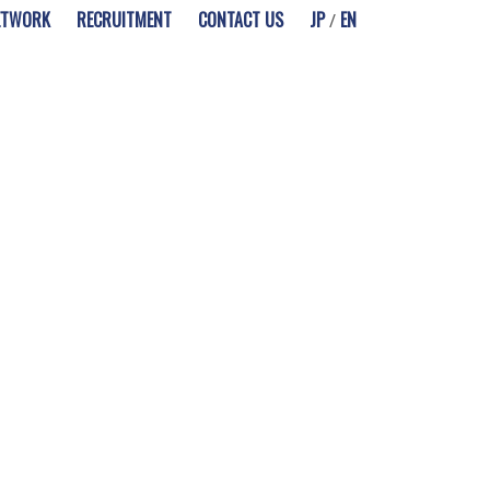
ETWORK
RECRUITMENT
CONTACT US
JP
EN
/