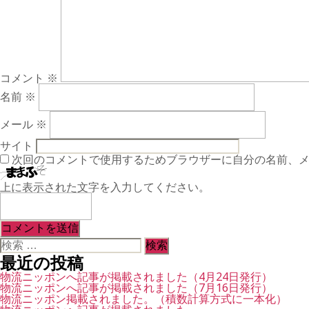
コメント
※
名前
※
メール
※
サイト
次回のコメントで使用するためブラウザーに自分の名前、
上に表示された文字を入力してください。
検
索
最近の投稿
対
象:
物流ニッポンへ記事が掲載されました（4月24日発行）
物流ニッポンへ記事が掲載されました（7月16日発行）
物流ニッポン掲載されました。（積数計算方式に一本化）