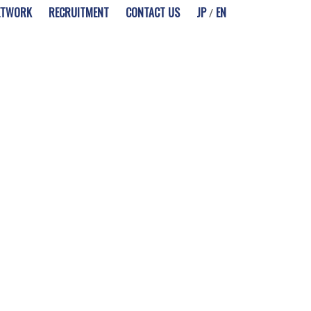
ETWORK
RECRUITMENT
CONTACT US
JP
EN
/