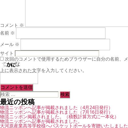
コメント
※
名前
※
メール
※
サイト
次回のコメントで使用するためブラウザーに自分の名前、
上に表示された文字を入力してください。
検
索
最近の投稿
対
象:
物流ニッポンへ記事が掲載されました（4月24日発行）
物流ニッポンへ記事が掲載されました（7月16日発行）
物流ニッポン掲載されました。（積数計算方式に一本化）
物流ニッポンへ記事が掲載されました。
大河原産業高等学校様へバスケットボールを寄贈いたしました