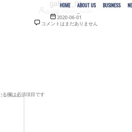
gallery_01
HOME
ABOUT US
BUSINESS
N
投
作成者:
master_souko
稿
投
2020-06-01
者
稿
gallery_01
コメントはまだありません
日
へ
の
いる欄は必須項目です