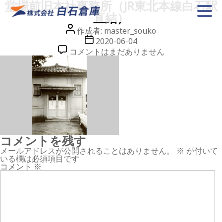
堂場前旧本社事務所（JR東北本線白石駅
直結）
投
作成者:
master_souko
稿
投
2020-06-04
者
稿
堂
コメントはまだありません
日
場
前
旧
本
社
事
務
所
（JR
東
北
コメントを残す
本
メールアドレスが公開されることはありません。
※
が付いて
線
いる欄は必須項目です
白
コメント
※
石
駅
直
結）
へ
の