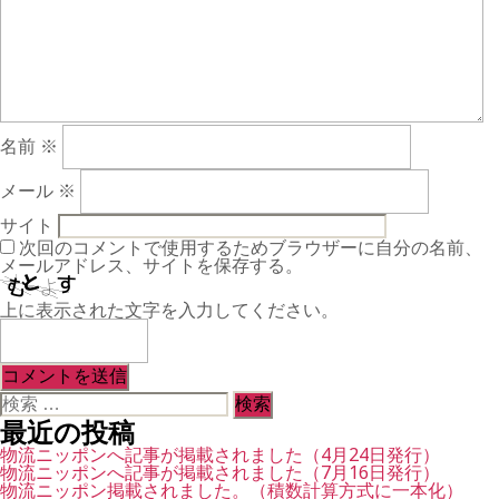
名前
※
メール
※
サイト
次回のコメントで使用するためブラウザーに自分の名前、
メールアドレス、サイトを保存する。
上に表示された文字を入力してください。
検
索
最近の投稿
対
象:
物流ニッポンへ記事が掲載されました（4月24日発行）
物流ニッポンへ記事が掲載されました（7月16日発行）
物流ニッポン掲載されました。（積数計算方式に一本化）