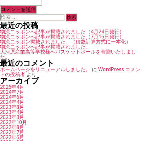
検
索
最近の投稿
対
象:
物流ニッポンへ記事が掲載されました（4月24日発行）
物流ニッポンへ記事が掲載されました（7月16日発行）
物流ニッポン掲載されました。（積数計算方式に一本化）
物流ニッポンへ記事が掲載されました。
大河原産業高等学校様へバスケットボールを寄贈いたしまし
た。
最近のコメント
ホームページをリニューアルしました。
に
WordPress コメン
トの投稿者
より
アーカイブ
2026年4月
2024年7月
2024年6月
2024年4月
2023年8月
2023年4月
2023年3月
2022年10月
2022年8月
2022年7月
2022年6月