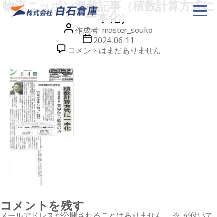
物流ニッポン掲載記事（積数計算方式に
一本化）
投
作成者:
master_souko
稿
投
2024-06-11
者
稿
物
コメントはまだありません
日
流
ニ
ッ
ポ
ン
掲
載
記
事
（積
数
計
算
方
式
に
一
本
化）
コメントを残す
へ
の
メールアドレスが公開されることはありません。
※
が付いて