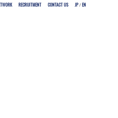
ETWORK
RECRUITMENT
CONTACT US
JP
EN
/