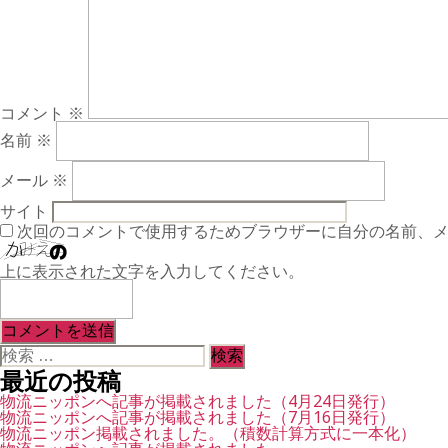
コメント
※
名前
※
メール
※
サイト
次回のコメントで使用するためブラウザーに自分の名前、
上に表示された文字を入力してください。
検
索
最近の投稿
対
象:
物流ニッポンへ記事が掲載されました（4月24日発行）
物流ニッポンへ記事が掲載されました（7月16日発行）
物流ニッポン掲載されました。（積数計算方式に一本化）