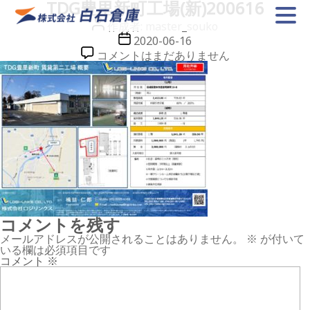
TDG豊里新町工場(新)200616
投
作成者:
master_souko
稿
投
2020-06-16
者
稿
TDG
コメントはまだありません
日
豊
里
新
町
工
場
(新)200616
へ
の
コメントを残す
メールアドレスが公開されることはありません。
※
が付いて
いる欄は必須項目です
コメント
※